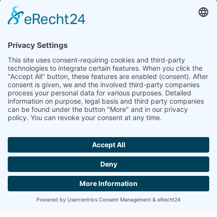
IHRE PATENT- UND RECHTSANWALTSKANZLEI
FÜR DEN UMFASSENDEN SCHUTZ IHRES
GEISTIGEN EIGENTUMS.
TELEFON
+49 89 2000 033 0
EMAIL
info@skm-ip.de
ADRESSE
SKM-IP PartGmbB