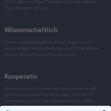
sind in allen wichtigen Märkten mit ausgewählten
Top-Kanzleien vernetzt.
Wissenschaftlich
Unsere wissenschaftliche Arbeit zeigen wir in
regelmäßigen Autorenbeiträgen und Publikationen
in Fachzeitschriften und Fachbüchern.
Kooperativ
Ein besonderer Schwerpunkt unserer Kanzlei gilt
dem europäischen Berufsverband „UNION-IP“
(www.union-ip.org). Hier engagieren sich unsere
Anwälte seit Jahren in leitenden Funktionen.